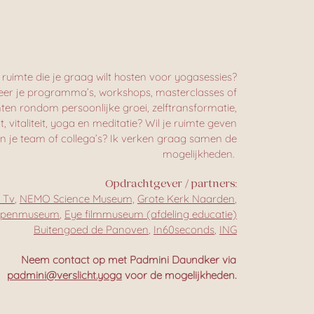
ruimte die je graag wilt hosten voor yogasessies?
eer je programma’s, workshops, masterclasses of
en rondom persoonlijke groei, zelftransformatie,
vitaliteit, yoga en meditatie? Wil je ruimte geven
n je team of collega’s? Ik verken graag samen de
mogelijkheden.
Opdrachtgever / partners:
 Tv
,
NEMO Science Museum,
Grote Kerk Naarden
,
openmuseum
,
Eye filmmuseum (afdeling educatie)
Buitengoed de Panoven
,
In60seconds
,
ING
Neem contact op met Padmini Daundker via
padmini@verslicht.yoga
voor de mogelijkheden.