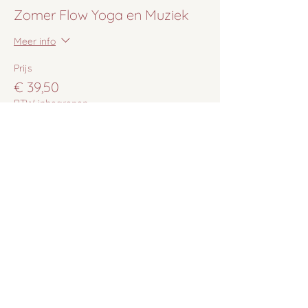
Zomer Flow Yoga en Muziek
Meer info
Prijs
€ 39,50
BTW inbegrepen
Deel dit evenement