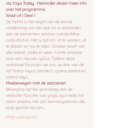
via Yoga Today.  Hieronder alvast meer info 
over het programma.
Waai uit | Deel 1
De herfst is het begin van de eerste 
uitademing van het jaar en is verbonden 
aan de elementen wind en ruimte/ether 
(vata dosha). Het is tijd om uit te waaien, uit 
te blazen en los te laten. Ontdoe jezelf van 
alle ballast, zodat er weer ruimte ontstaat 
voor een nieuwe cyclus. Tijdens deze 
workshop focussen we ons op drie van de 
vijf Prana vayus (winden): vyana, apana en 
udana vayu.
Meebewegen met de seizoenen
Beweging ligt ten grondslag aan de 
vedische filosofie: van yoga, ayurveda, tot 
vastu shastra. Het zijn kennissystemen die 
erop gericht zijn om…
Meer weergeven